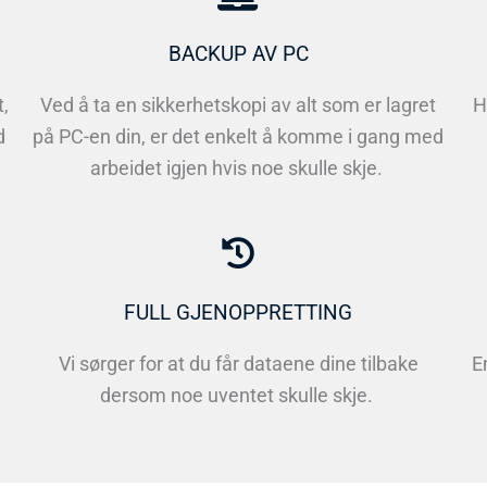
BACKUP AV PC
,
Ved å ta en sikkerhetskopi av alt som er lagret
H
d
på PC-en din, er det enkelt å komme i gang med
arbeidet igjen hvis noe skulle skje.
FULL GJENOPPRETTING
Vi sørger for at du får dataene dine tilbake
E
dersom noe uventet skulle skje.