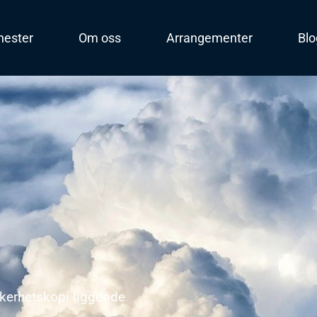
nester
Om oss
Arrangementer
Bl
ikkerhetskopi liggende