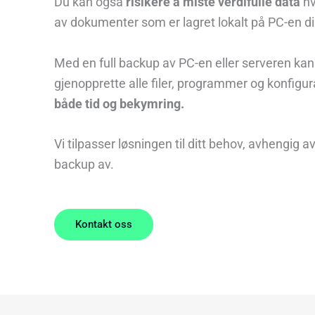
Du kan også
risikere å miste verdifulle data
hv
av dokumenter som er lagret lokalt på PC-en di
Med en full backup av PC-en eller serveren kan
gjenopprette alle filer, programmer og konfigu
både tid og bekymring.
Vi tilpasser løsningen til ditt behov, avhengig a
backup av.
Kontakt oss