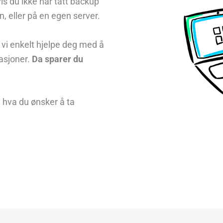
is du ikke har tatt backup
n, eller på en egen server.
 vi enkelt hjelpe deg med å
rasjoner.
Da sparer du
v hva du ønsker å ta