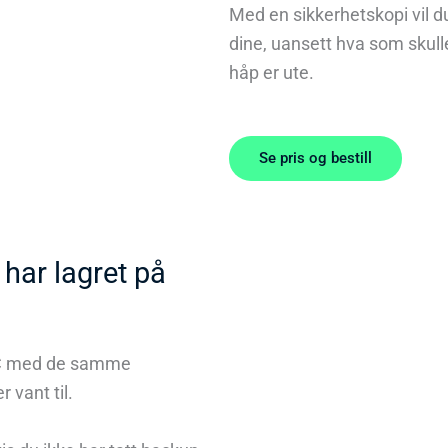
Med en sikkerhetskopi vil du
dine, uansett hva som skulle
håp er ute.
Se pris og bestill
 har lagret på
PC med de samme
 vant til.