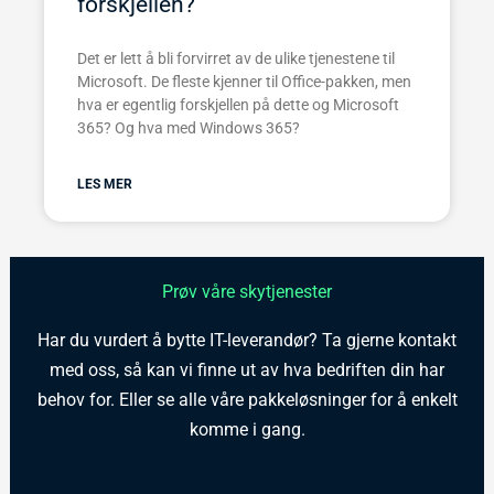
forskjellen?
Det er lett å bli forvirret av de ulike tjenestene til
Microsoft. De fleste kjenner til Office-pakken, men
hva er egentlig forskjellen på dette og Microsoft
365? Og hva med Windows 365?
LES MER
Prøv våre skytjenester
Har du vurdert å bytte IT-leverandør? Ta gjerne kontakt
med oss, så kan vi finne ut av hva bedriften din har
behov for. Eller se alle våre pakkeløsninger for å enkelt
komme i gang.