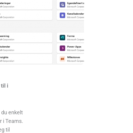
il i
 du enkelt
r i Teams.
g til