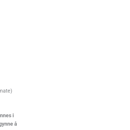
omate)
nnes i
gynne å