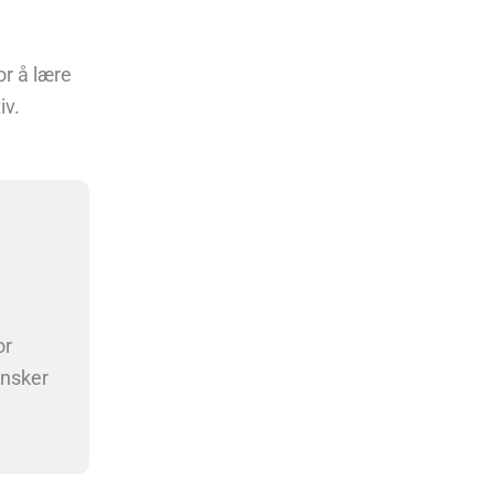
or å lære
iv.
or
ønsker