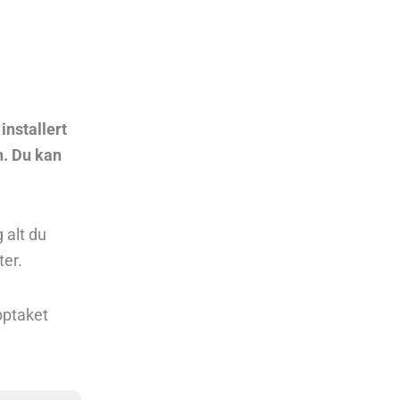
installert
n. Du kan
g alt du
ter.
opptaket