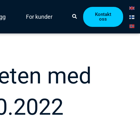
Kontakt
ogg
For kunder
oss
teten med
10.2022