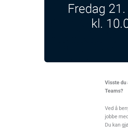
Visste du 
Teams?
Ved å ben
jobbe med 
Du kan gjø