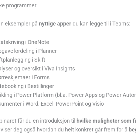
ke programmer.
en eksempler på
nyttige apper
du kan legge til i Teams:
atskriving i OneNote
gavefordeling i Planner
ftplanlegging i Skift
lyser og oversikt i Viva Insights
rreskjemaer i Forms
ebooking i Bestillinger
ikling i Power Platform (bl.a. Power Apps og Power Aut
umenter i Word, Excel, PowerPoint og Visio
binaret får du en introduksjon til
hvilke muligheter som fi
i viser deg også hvordan du helt konkret går frem for å
be