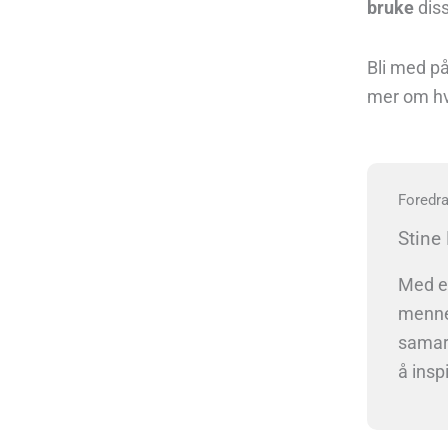
bruke
dis
Bli med p
mer om hv
Foredr
Stine
Med en
mennes
samarb
å insp