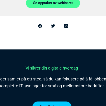
Se opptaket av webinaret
Vi sikrer din digitale hverdag
nger samlet på ett sted, så du kan fokusere på å få jobben 
komplette IT-løsninger for små og mellomstore bedrifter.