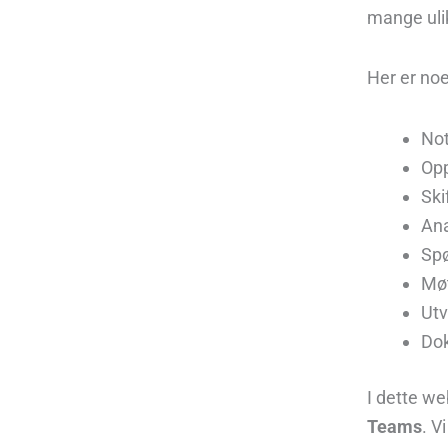
mange uli
Her er no
Not
Opp
Ski
Ana
Spø
Møt
Utv
Dok
I dette we
Teams
. V