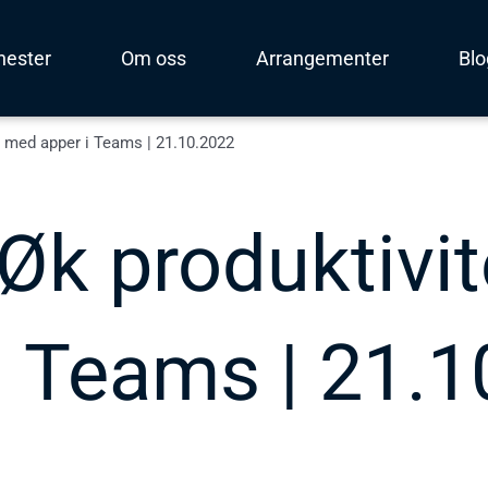
nester
Om oss
Arrangementer
Bl
n med apper i Teams | 21.10.2022
 Øk produktivi
i Teams | 21.