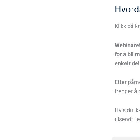
Hvord
Klikk på k
Webinaret
for å bli
enkelt del
Etter påme
trenger å 
Hvis du ik
tilsendt i 