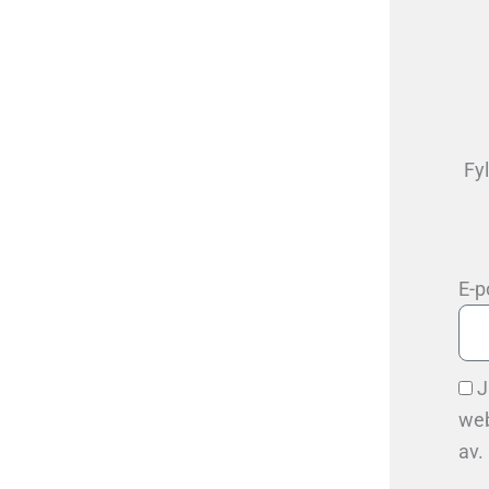
Fy
E-p
J
web
av.