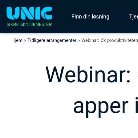
Hopp
rett
Finn din løsning
Tje
til
innholdet
Hjem
>
Tidligere arrangementer
>
Webinar: Øk produktivitete
Webinar:
apper 