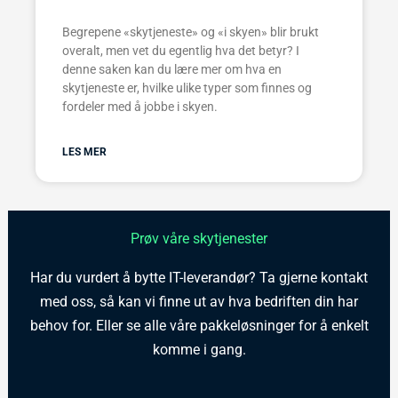
Begrepene «skytjeneste» og «i skyen» blir brukt
overalt, men vet du egentlig hva det betyr? I
denne saken kan du lære mer om hva en
skytjeneste er, hvilke ulike typer som finnes og
fordeler med å jobbe i skyen.
LES MER
Prøv våre skytjenester
Har du vurdert å bytte IT-leverandør? Ta gjerne kontakt
med oss, så kan vi finne ut av hva bedriften din har
behov for. Eller se alle våre pakkeløsninger for å enkelt
komme i gang.