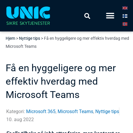
Hopp
Meny
rett
Finn din løsning
til
innholdet
Hjem
>
Nyttige tips
>
Få en hyggeligere og mer effektiv hverdag med
Microsoft Teams
Få en hyggeligere og mer
effektiv hverdag med
Microsoft Teams
Kategori:
Microsoft 365
,
Microsoft Teams
,
Nyttige tips
10. aug 2022