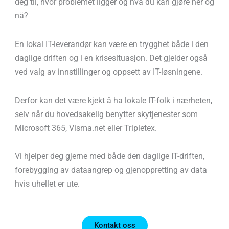
deg til, hvor problemet ligger og hva du kan gjøre her og
nå?
En lokal IT-leverandør kan være en trygghet både i den
daglige driften og i en krisesituasjon. Det gjelder også
ved valg av innstillinger og oppsett av IT-løsningene.
Derfor kan det være kjekt å ha lokale IT-folk i nærheten,
selv når du hovedsakelig benytter skytjenester som
Microsoft 365, Visma.net eller Tripletex.
Vi hjelper deg gjerne med både den daglige IT-driften,
forebygging av dataangrep og gjenoppretting av data
hvis uhellet er ute.
Kontakt oss