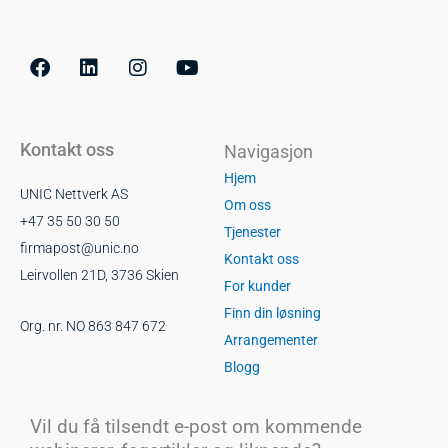
F
L
I
Y
a
i
n
o
c
n
s
u
e
k
t
t
b
e
a
u
o
d
g
b
o
i
r
e
Kontakt oss
Navigasjon
k
n
a
m
Hjem
UNIC Nettverk AS
Om oss
+47 35 50 30 50
Tjenester
firmapost@unic.no
Kontakt oss
Leirvollen 21D, 3736 Skien
For kunder
Finn din løsning
Org. nr. NO 863 847 672
Arrangementer
Blogg
Vil du få tilsendt e-post om kommende