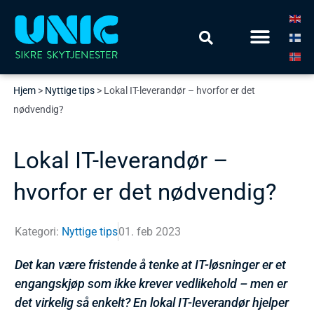
Hopp
Meny
rett
Finn din løsning
til
innholdet
Hjem
>
Nyttige tips
>
Lokal IT-leverandør – hvorfor er det
nødvendig?
Lokal IT-leverandør –
hvorfor er det nødvendig?
Kategori:
Nyttige tips
01. feb 2023
Det kan være fristende å tenke at IT-løsninger er et
engangskjøp som ikke krever vedlikehold – men er
det virkelig så enkelt? En lokal IT-leverandør hjelper