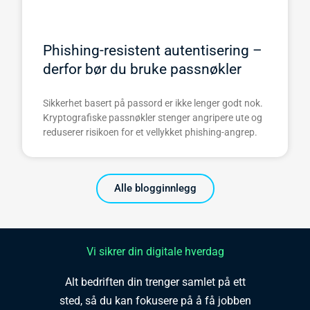
Phishing-resistent autentisering –
derfor bør du bruke passnøkler
Sikkerhet basert på passord er ikke lenger godt nok.
Kryptografiske passnøkler stenger angripere ute og
reduserer risikoen for et vellykket phishing-angrep.
Alle blogginnlegg
Vi sikrer din digitale hverdag
Alt bedriften din trenger samlet på ett
sted, så du kan fokusere på å få jobben