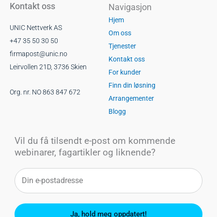
Kontakt oss
Navigasjon
k
n
a
m
Hjem
UNIC Nettverk AS
Om oss
+47 35 50 30 50
Tjenester
firmapost@unic.no
Kontakt oss
Leirvollen 21D, 3736 Skien
For kunder
Finn din løsning
Org. nr. NO 863 847 672
Arrangementer
Blogg
Vil du få tilsendt e-post om kommende
webinarer, fagartikler og liknende?
Ja, hold meg oppdatert!