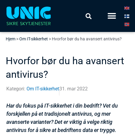
Hopp
Meny
rett
Finn din løsning
til
innholdet
Hjem
>
Om IT-sikkerhet
>
Hvorfor bør du ha avansert antivirus?
Hvorfor bør du ha avansert
antivirus?
Kategori:
Om IT-sikkerhet
31. mar 2022
Har du fokus på IT-sikkerhet i din bedrift? Vet du
forskjellen på et tradisjonelt antivirus, og mer
avanserte varianter? Det er viktig å velge riktig
antivirus for å sikre at bedriftens data er trygge.