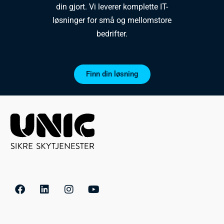
din gjort. Vi leverer komplette IT-
løsninger for små og mellomstore
bedrifter.
Finn din løsning
F
L
I
Y
a
i
n
o
c
n
s
u
e
k
t
t
b
e
a
u
o
d
g
b
o
i
r
e