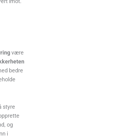
tvert imot
.
yring
være
ikkerheten
med bedre
keholde
å styre
opprette
nd, og
nn i