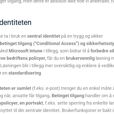
nget
t
ilgang, men dette er absolutt ikke noe vi
anbefaler
, 
identiteten
ne
ta i bruk en
sentral identitet
på en trygg og sikker
betinget tilgang (“Conditional Access”) og sikkerhetsst
 Med
Microsoft Intune
i tillegg, som bidrar til å
forbedre s
ve bedriftens policyer,
får du en
brukervennlig
løsning 
 Løsningen blir i tillegg mer oversiktlig og enklere å vedli
år en
standardisering
.
iteten er samlet
(f.eks. e-post)
trenger du en enkel måte 
g når, ansatte får
tilgang
. Betinget tilgang
handler om å 
spolicyer, en portvakt
, f.eks. sette sperring fra enkelte la
knyttet til din sentrale identitet. Brukerfunks
joner
er bakt i