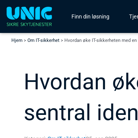
Hopp
rett
Finn din løsning
Tje
til
innholdet
Hjem
>
Om IT-sikkerhet
>
Hvordan øke IT-sikkerheten med en s
Hvordan øk
sentral iden