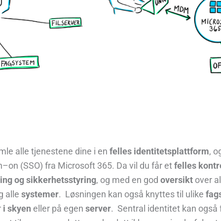
mle
alle
tjenestene
dine
i
e
n
felles
identitets
plattform
,
o
n
–
on
(SSO)
fra
Microsoft 365.
D
a vil du
får
et
felles
kontr
ing og
sikkerhetsstyring
,
og
med
en
god
oversikt
over al
g
alle
systemer
.
L
øsningen kan
også
knyttes til ulike
fag
r
i skyen
eller
på
egen
server
.
Sentral identitet kan
også