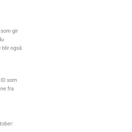
 som gir
du
 blir også
 ID
som
ne fra
tober: