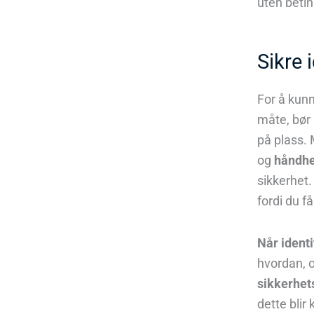
uten beti
Sikre 
For å kun
måte, bør
på plass.
og
håndhe
sikkerhet.
fordi du f
Når ident
hvordan, o
sikkerhet
dette blir 