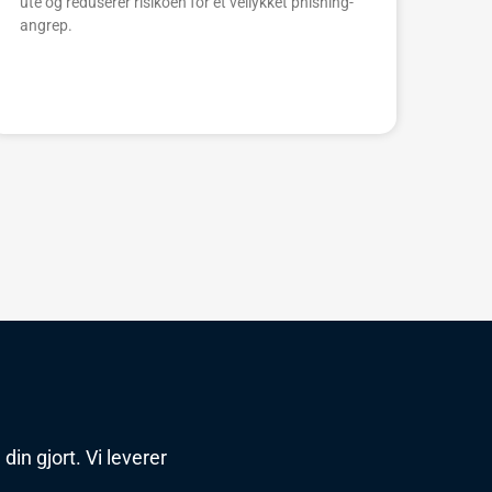
ute og reduserer risikoen for et vellykket phishing-
angrep.
din gjort. Vi leverer