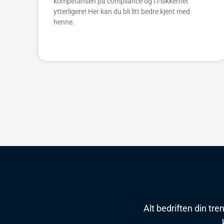
kompetansen på compliance og IT-sikkerhet
ytterligere! Her kan du bli litt bedre kjent med
henne.
Alt bedriften din tre