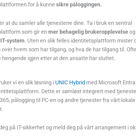
plattformen for å kunne
sikre påloggingen.
er at du samler alle tjenestene dine. Ta i bruk en sentral
plattform som gir en
mer behagelig brukeropplevelse
og
 IT-system
. Uten en slik felles identitetsplattform mister 
 over hvem som har tilgang, og hva de har tilgang til. Ofte
 hengende igjen etter at den ansatte har sluttet.
uker vi en slik løsnin
g i
UNIC Hybrid
me
d
Microsoft Entra
entitetsplattform. Dette er
sømløst
integrert
med tjeneste
365, pålogging til PC-en og andr
e tjenester fra vårt lokale
r.
deg på IT-sikkerhet og meld deg på vårt arrangement i ok