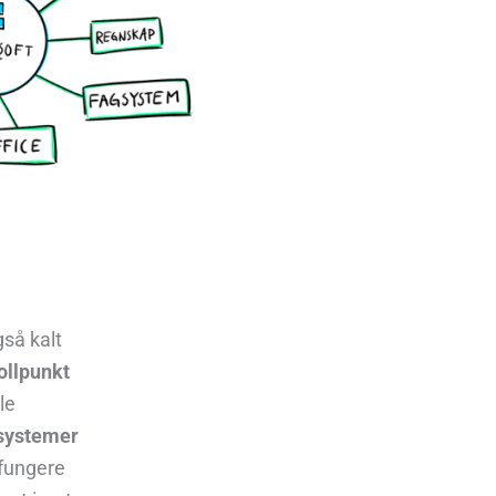
gså kalt
ollpunkt
le
systemer
fungere