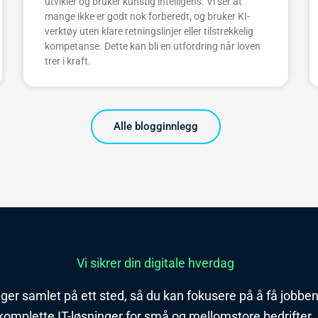
utvikler og bruker kunstig intelligens. Vi ser at
mange ikke er godt nok forberedt, og bruker KI-
verktøy uten klare retningslinjer eller tilstrekkelig
kompetanse. Dette kan bli en utfordring når loven
trer i kraft.
Alle blogginnlegg
Vi sikrer din digitale hverdag
nger samlet på ett sted, så du kan fokusere på å få jobben 
komplette IT-løsninger for små og mellomstore bedrifter.