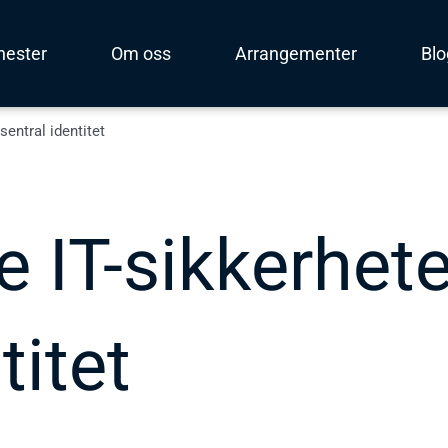
nester
Om oss
Arrangementer
Bl
entral identitet
e IT-sikkerhet
titet