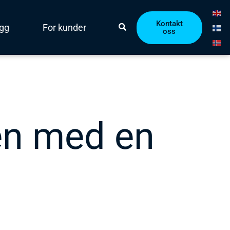
Kontakt
ogg
For kunder
oss
en med en