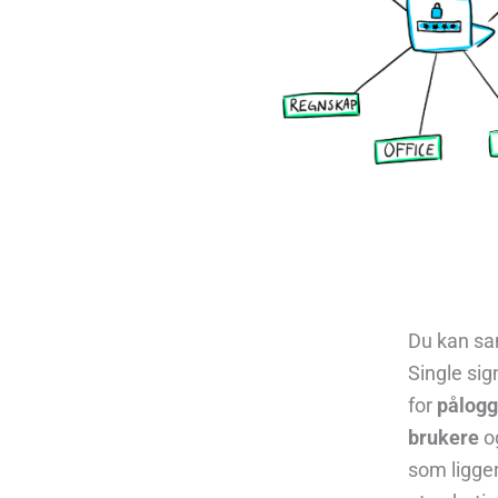
Du kan
sa
Sing
le
sig
for
pålogg
brukere
o
som ligge