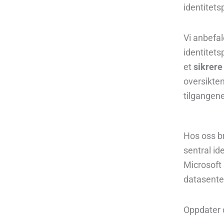
identitets
Vi anbefal
identitets
et
sikrere
oversikten
tilgangene
Hos oss br
sentral id
Microsoft 
datasente
Oppdater 