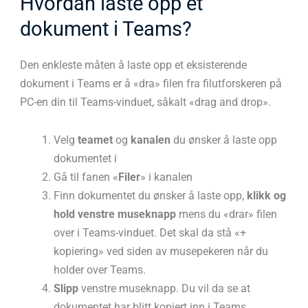
Hvordan laste opp et
dokument i Teams?
Den enkleste måten å laste opp et eksisterende
dokument i Teams er å «dra» filen fra filutforskeren på
PC-en din til Teams-vinduet, såkalt «drag and drop».
Velg
teamet
og
kanalen
du ønsker å laste opp
dokumentet i
Gå til fanen «
Filer
» i kanalen
Finn dokumentet du ønsker å laste opp,
klikk og
hold venstre museknapp
mens du «drar» filen
over i Teams-vinduet. Det skal da stå «+
kopiering» ved siden av musepekeren når du
holder over Teams.
Slipp
venstre museknapp. Du vil da se at
dokumentet har blitt kopiert inn i Teams.