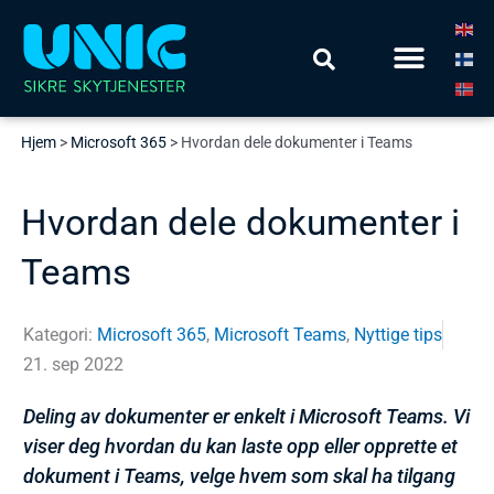
Hopp
Meny
rett
Finn din løsning
til
innholdet
Hjem
>
Microsoft 365
>
Hvordan dele dokumenter i Teams
Hvordan dele dokumenter i
Teams
Kategori:
Microsoft 365
,
Microsoft Teams
,
Nyttige tips
21. sep 2022
Deling av dokumenter er enkelt i Microsoft Teams. Vi
viser deg hvordan du kan laste opp eller opprette et
dokument i Teams, velge hvem som skal ha tilgang