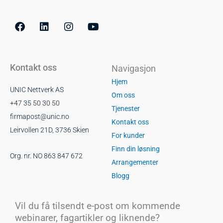
F
L
I
Y
a
i
n
o
c
n
s
u
e
k
t
t
b
e
a
u
o
d
g
b
o
i
r
e
Kontakt oss
Navigasjon
k
n
a
m
Hjem
UNIC Nettverk AS
Om oss
+47 35 50 30 50
Tjenester
firmapost@unic.no
Kontakt oss
Leirvollen 21D, 3736 Skien
For kunder
Finn din løsning
Org. nr. NO 863 847 672
Arrangementer
Blogg
Vil du få tilsendt e-post om kommende
webinarer, fagartikler og liknende?